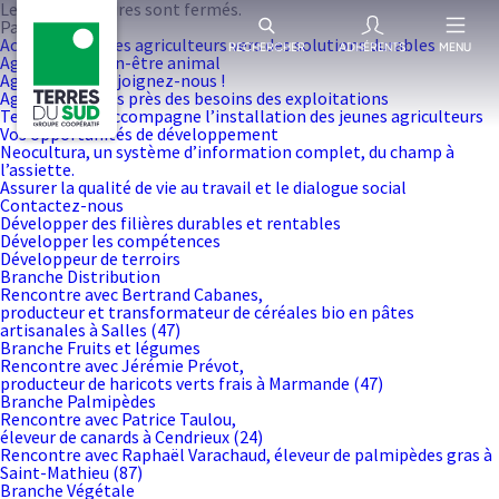
Les commentaires sont fermés.
Pages
Accompagner les agriculteurs vers des solutions durables
RECHERCHER
ADHÉRENTS
MENU
Agir pour le bien-être animal
Agriculteurs, rejoignez-nous !
Agrifeel : au plus près des besoins des exploitations
Terres du Sud accompagne l’installation des jeunes agriculteurs
Vos opportunités de développement
Neocultura, un système d’information complet, du champ à
l’assiette.
Assurer la qualité de vie au travail et le dialogue social
Contactez-nous
Développer des filières durables et rentables
Développer les compétences
Développeur de terroirs
Branche Distribution
Rencontre avec Bertrand Cabanes,
producteur et transformateur de céréales bio en pâtes
artisanales à Salles (47)
Branche Fruits et légumes
Rencontre avec Jérémie Prévot,
producteur de haricots verts frais à Marmande (47)
Branche Palmipèdes
Rencontre avec Patrice Taulou,
éleveur de canards à Cendrieux (24)
Rencontre avec Raphaël Varachaud, éleveur de palmipèdes gras à
Saint-Mathieu (87)
Branche Végétale