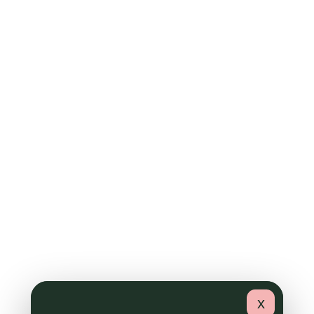
La lutte contre le
gaspillage et la
précarité alimentaire
Pour
limiter le gaspillage alimentaire
, nos
outils de suivi nous permettent de calculer notre
production au plus juste.
À défaut, nos industries agroalimentaires
s’engagent à faire don des produits à Date Limite
de Consommation (DLC) courte aux associations
d’aide alimentaire.
x