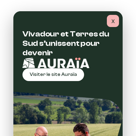
650 M€
DE CHIFFRE D’AFFAIRES
x
Vivadour et Terres du
6 000
Sud s’unissent pour
AGRICULTEURS
devenir
ADHÉRENTS
Visiter le site Auraïa
1 483
SALARIÉS
11 M€
D’INVESTISSEMENTS