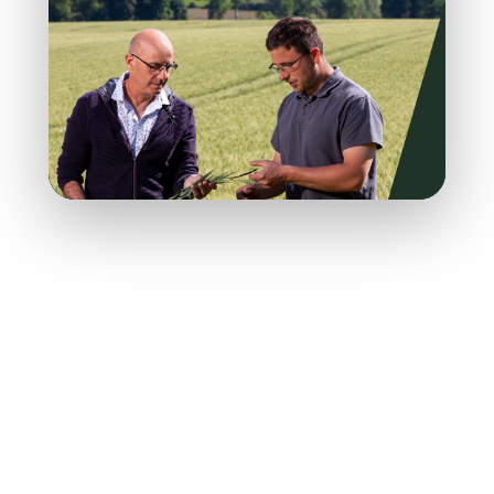
Nos valeurs
coopératives se
traduisent
concrètement par
nos actes :
aux côtés de nos 6 000 agriculteurs partenaires
pour que leur savoir-faire et la qualité de leur
production soient reconnus et
rémunérés à