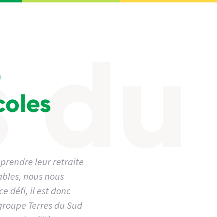
r
coles
 prendre leur retraite
ables, nous nous
e défi, il est donc
 groupe Terres du Sud