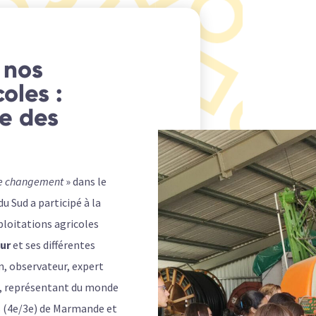
 nos
oles :
te des
le changement
» dans le
u Sud a participé à la
ploitations agricoles
eur
et ses différentes
n, observateur, expert
e, représentant du monde
s (4e/3e) de Marmande et