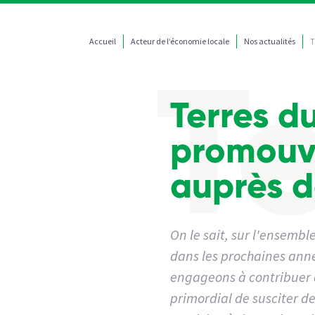
Accueil
Acteur de l’économie locale
Nos actualités
T
Terres du
promouvo
auprès d
On le sait, sur l'ensembl
dans les prochaines anné
engageons à contribuer à 
primordial de susciter d