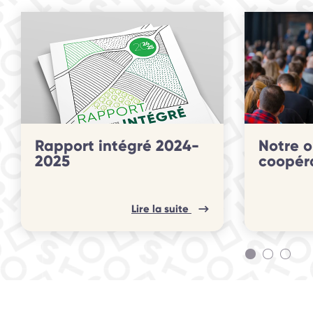
slide
1 to 2
of 3
Rapport intégré 2024-
Notre o
2025
coopér
Lire la suite