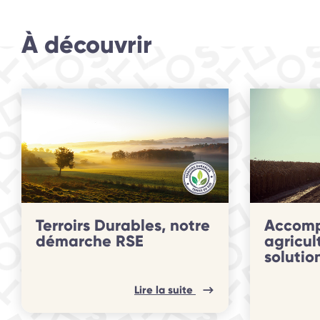
À découvrir
slide
1 to 2
of 3
Terroirs Durables, notre
Accomp
démarche RSE
agricul
solutio
Lire la suite