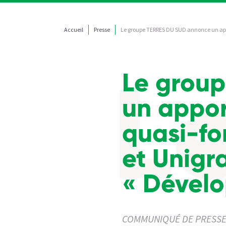
Accueil
Presse
Le groupe TERRES DU SUD annonce un appor
Le grou
un appo
quasi-fo
et Unigra
« Dévelo
COMMUNIQUÉ DE PRESSE : T