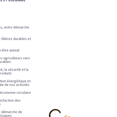
es, notre démarche
filières durables et
n-être animal
s agriculteurs vers
urables
té, la sécurité et la
produits
ition énergétique et
e de nos activités
’économie circulaire
tisfaction des
s
e démarche de
 risques