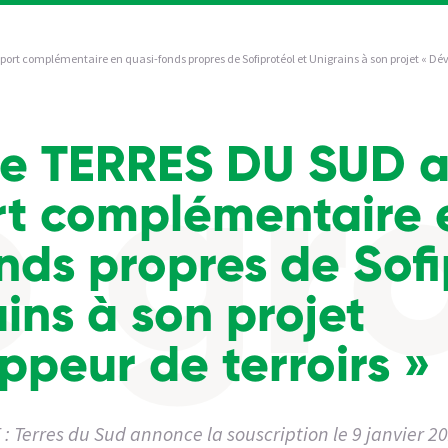
t complémentaire en quasi-fonds propres de Sofiprotéol et Unigrains à son projet « Déve
pe TERRES DU SUD 
rt complémentaire 
nds propres de Sofi
ins à son projet
ppeur de terroirs »
erres du Sud annonce la souscription le 9 janvier 202