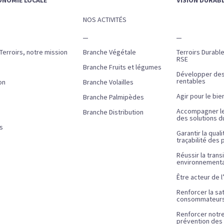
NOS ACTIVITÉS
erroirs, notre mission
Branche Végétale
Terroirs Durabl
RSE
Branche Fruits et légumes
Développer des 
rentables
on
Branche Volailles
Agir pour le bie
Branche Palmipèdes
Accompagner le
Branche Distribution
des solutions d
s
Garantir la quali
traçabilité des 
Réussir la trans
environnemental
Être acteur de l
Renforcer la sa
consommateur
Renforcer notr
prévention des