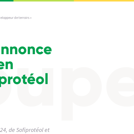
loppeur de terroirs »
annonce
en
protéol
4, de Sofiprotéol et