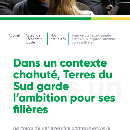
Accueil
Acteur de
Nos
Dans un contexte chahuté,
l’économie
actualités
Terres du Sud garde l’ambition
locale
pour ses filières
Dans un contexte
chahuté, Terres du
Sud garde
l’ambition pour ses
filières
Au cours de cet exercice compris entre le