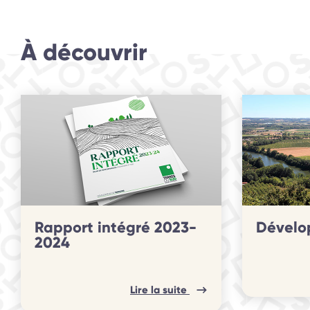
À découvrir
slide
1 to 2
of 3
Rapport intégré 2023-
Dévelop
2024
Lire la suite